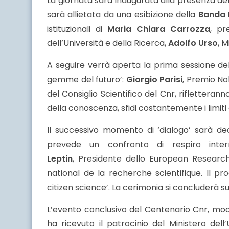
La giornata sarà inaugurata alla presenza de
sarà allietata da una esibizione della
Banda M
istituzionali di
Maria Chiara Carrozza
, pr
dell’Università e della Ricerca,
Adolfo Urso
, M
A seguire verrà aperta la prima sessione dell
gemme del futuro’:
Giorgio Parisi
, Premio No
del Consiglio Scientifico del Cnr, riflettera
della conoscenza, sfidi costantemente i limiti
Il successivo momento di ‘dialogo’ sarà ded
prevede un confronto di respiro inte
Leptin
, Presidente dello European Researc
national de la recherche scientifique. Il 
citizen science’. La cerimonia si concluderà s
L’evento conclusivo del Centenario Cnr, m
ha ricevuto il patrocinio del Ministero dell