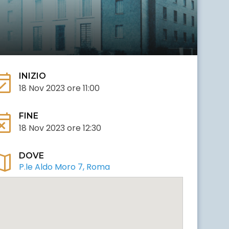
available
INIZIO
18 Nov 2023 ore 11:00
t_busy
FINE
18 Nov 2023 ore 12:30
ap
DOVE
P.le Aldo Moro 7, Roma