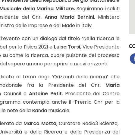
l
Presidente della Repubblica Sergio Mattarella
e
usicale della Marina Militare.
Seguiranno i saluti
esidente del Cnr,
Anna Maria Bernini
, Ministero
inistro delle Imprese e del Made in Italy.
’evento con un dialogo dal titolo ‘Nella ricerca le
bel per la Fisica 2021 e
Luisa Torsi
, Vice Presidente
CO
nno su come la ricerca, cuore pulsante del processo
 del sapere umano per aprirsi a nuovi orizzonti.
icato al tema degli ‘Orizzonti della ricerca’ che
rnazionale fra la Presidente del Cnr,
Maria
h Council e
Antoine Petit
, Presidente del Centre
programma contempla anche il ‘Premio Cnr per la
ulle note della Banda musicale.
oderato da
Marco Motta
, Curatore Radio3 Scienza,
’Università e della Ricerca e della Presidenza del