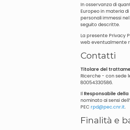
In osservanza di qua
Europeo in materia di 
personali immessi nel 
seguito descritte.
La presente Privacy Pol
web eventualmente rag
Contatti
Titolare del trattam
Ricerche - con sede l
80054330586.
Il
Responsabile della 
nominato ai sensi dell
PEC
rpd@pec.cnr.it
.
Finalità e 