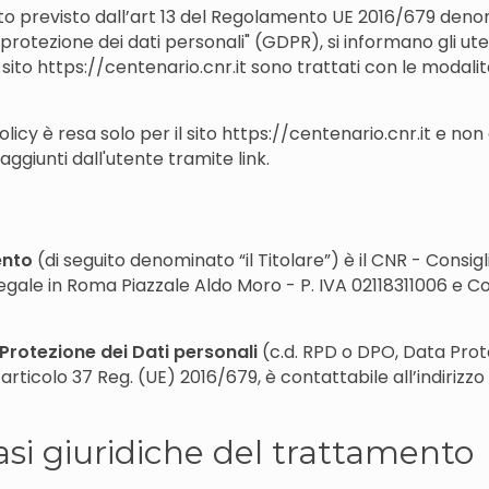
nto previsto dall’art 13 del Regolamento UE 2016/679 de
protezione dei dati personali" (GDPR), si informano gli uten
sito https://centenario.cnr.it sono trattati con le modalità 
icy è resa solo per il sito https://centenario.cnr.it e non 
giunti dall'utente tramite link.
ento
(di seguito denominato “il Titolare”) è il CNR - Consig
egale in Roma Piazzale Aldo Moro - P. IVA 02118311006 e Co
Protezione dei Dati personali
(c.d. RPD o DPO, Data Prot
’articolo 37 Reg. (UE) 2016/679, è contattabile all’indirizz
basi giuridiche del trattamento