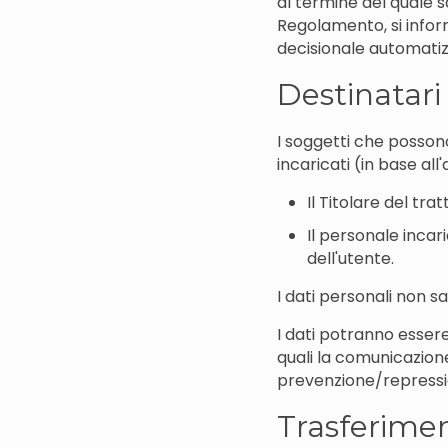
al termine del quale sa
Regolamento, si infor
decisionale automatiz
Destinatari
I soggetti che possono
incaricati (in base a
Il Titolare del tr
Il personale incar
dell'utente.
I dati personali non s
I dati potranno essere 
quali la comunicazione 
prevenzione/repression
Trasferimen