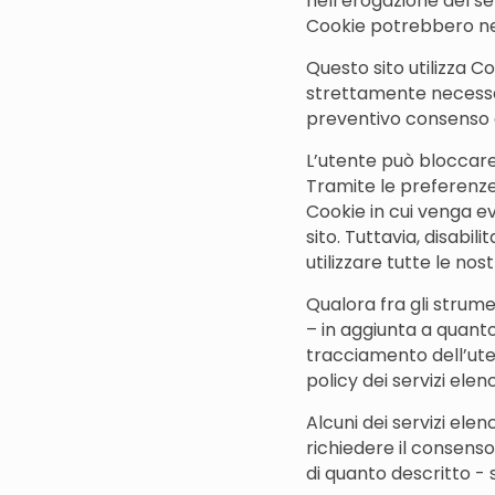
nell’erogazione del ser
Cookie potrebbero ne
Questo sito utilizza C
strettamente necessari
preventivo consenso d
L’utente può bloccare 
Tramite le preferenze d
Cookie in cui venga ev
sito. Tuttavia, disab
utilizzare tutte le nos
Qualora fra gli strumen
– in aggiunta a quanto
tracciamento dell’uten
policy dei servizi elenc
Alcuni dei servizi el
richiedere il consens
di quanto descritto - se