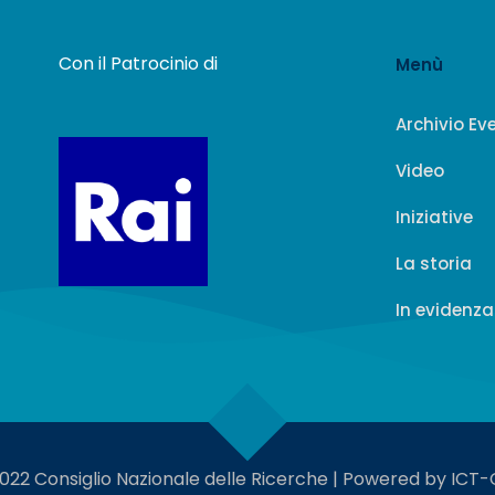
Con il Patrocinio di
Menù
Archivio Ev
Video
Iniziative
La storia
In evidenza
022 Consiglio Nazionale delle Ricerche | Powered by ICT