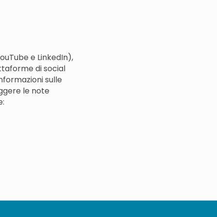
 YouTube e LinkedIn),
ttaforme di social
informazioni sulle
eggere le note
e: