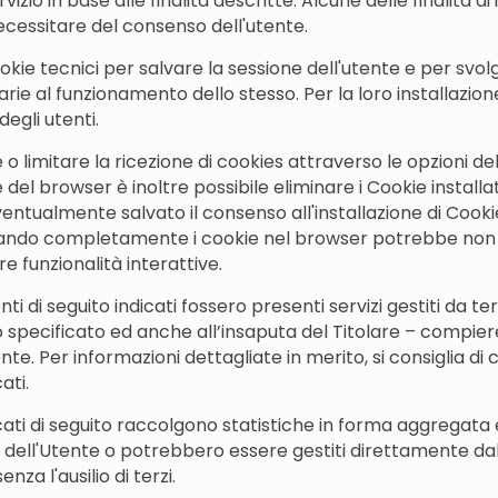
vizio in base alle finalità descritte. Alcune delle finalità di
cessitare del consenso dell'utente.
ookie tecnici per salvare la sessione dell'utente e per svolg
e al funzionamento dello stesso. Per la loro installazione 
egli utenti.
o limitare la ricezione di cookies attraverso le opzioni de
el browser è inoltre possibile eliminare i Cookie installati
entualmente salvato il consenso all'installazione di Cook
ilitando completamente i cookie nel browser potrebbe non
tre funzionalità interattive.
ti di seguito indicati fossero presenti servizi gestiti da t
 specificato ed anche all’insaputa del Titolare – compiere
te. Per informazioni dettagliate in merito, si consiglia di 
ati.
encati di seguito raccolgono statistiche in forma aggregat
o dell'Utente o potrebbero essere gestiti direttamente da
nza l'ausilio di terzi.