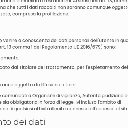
ranno cancellati o resi anonimi. Ai sensi dell'art. 13, comm
ma che tutti i dati raccolti non saranno comunque oggett
zato, compresa la profilazione.
 venire a conoscenza dei dati personali dell'utente in qual
ll'art. 13 comma 1 del Regolamento UE 2016/679) sono:
attamento;
icato dal Titolare del trattamento, per l'espletamento del
aranno oggetto di diffusione a terzi.
comunicati a Organismi di vigilanza, Autorità giudiziarie ed 
sia obbligatoria in forza di legge, ivi incluso l'ambito di
e di qualsiasi attività illecita connessa all'accesso al sito
to dei dati