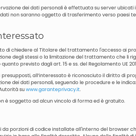
vazione dei dati personali è effettuata su server ubicati in 
 dati non saranno oggetto di trasferimento verso paesi ter
interessato
itto di chiedere al Titolare del trattamento l'accesso ai pro
zione degli stessi o la limitazione del trattamento che li ri
uanto previsto dagli art. 15 e ss. del Regolamento UE 20
 presupposti, all’interessato è riconosciuto il diritto di p
one dei dati personali, seguendo le procedure e le indica
’Autorità su
www.garanteprivacy.it
.
 non è soggetto ad alcun vincolo di forma ed è gratuito.
i da porzioni di codice installate all'interno del browser ch