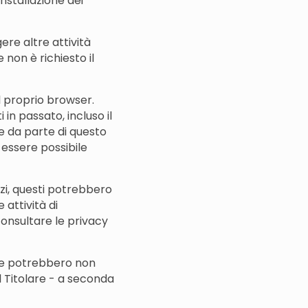
 installazione dei
ere altre attività
non è richiesto il
l proprio browser.
 in passato, incluso il
ie da parte di questo
 essere possibile
erzi, questi potrebbero
 attività di
consultare le privacy
a e potrebbero non
l Titolare - a seconda