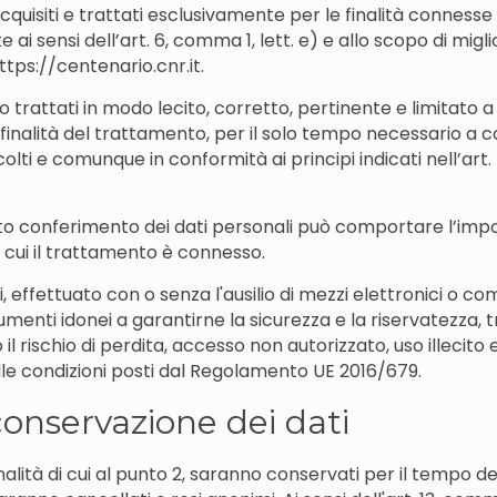
acquisiti e trattati esclusivamente per le finalità conness
Ente ai sensi dell’art. 6, comma 1, lett. e) e allo scopo di migl
https://centenario.cnr.it.
no trattati in modo lecito, corretto, pertinente e limitato 
inalità del trattamento, per il solo tempo necessario a c
colti e comunque in conformità ai principi indicati nell’ar
ato conferimento dei dati personali può comportare l’impos
à cui il trattamento è connesso.
i, effettuato con o senza l'ausilio di mezzi elettronici o 
enti idonei a garantirne la sicurezza e la riservatezza, tra
l rischio di perdita, accesso non autorizzato, uso illecito e
delle condizioni posti dal Regolamento UE 2016/679.
conservazione dei dati
finalità di cui al punto 2, saranno conservati per il tempo de