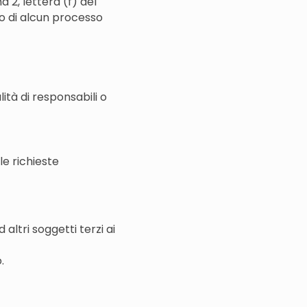
a 2, lettera (f) del
o di alcun processo
ità di responsabili o
le richieste
altri soggetti terzi ai
.