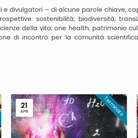
i e divulgatori – di alcune parole chiave, cap
ettive: sostenibilità; biodiversità; transiz
cienze della vita; one health; patrimonio cul
e di incontro per la comunità scientifica 
21
APR