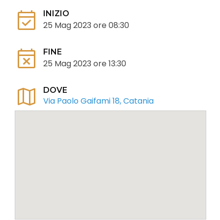
event_available
INIZIO
25 Mag 2023 ore 08:30
event_busy
FINE
25 Mag 2023 ore 13:30
map
DOVE
Via Paolo Gaifami 18, Catania