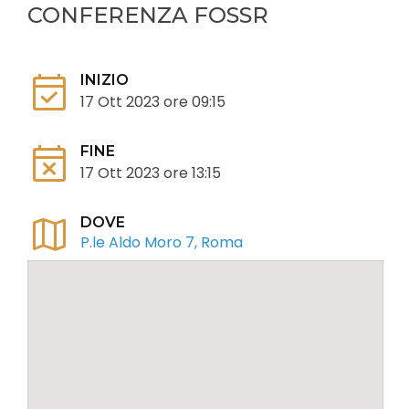
CONFERENZA FOSSR
event_available
INIZIO
17 Ott 2023 ore 09:15
event_busy
FINE
17 Ott 2023 ore 13:15
map
DOVE
P.le Aldo Moro 7, Roma