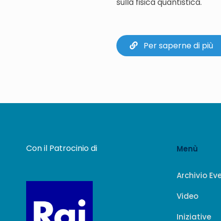
sulla fisica quantistica.
Per saperne di più
Con il Patrocinio di
Menù
Archivio Ev
Video
Iniziative