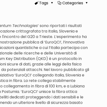
Tags
Categories
ntum Technologies
’ sono riportati i risultati
azione crittografata tra Italia, Slovenia e
 l'incontro del G20 a Trieste. L’esperimento ha
strazione pubblica di ‘EuroQCI’, l’innovativa
azioni quantistiche a cui l’Italia partecipa con
zionale delle ricerche e delle Università di
um Key Distribution (QKD) è un protocollo in
i sicure di dati, grazie alle leggi della fisica
da potenziali attacchi. Nel lavoro pubblicato gli
iniziativa ‘EuroQCI’ collegando Italia, Slovenia e
tica in fibra. La rete collega stabilmente
o collegamento in fibra di 100 km, e a Lubiana
 Postumia. ‘EuroQCI’ unisce la fibra ottica
lliti dedicati proteggendo i dati sensibili e le
rnendo un ulteriore livello di sicurezza basato