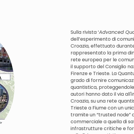
Sulla rivista ‘
Advanced Qua
dell’esperimento di comunic
Croazia, effettuato durante
rappresentato la prima dimo
rete europea per le comunic
il supporto del Consiglio na
Firenze e Trieste. La Quant
grado di fornire comunicazion
quantistica, proteggendole 
autori hanno dato il via all'
Croazia, su una rete quantis
Trieste a Fiume con un unic
tramite un “trusted node” a
commerciale a quella di sate
infrastrutture critiche e fo