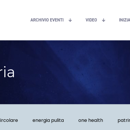
ARCHIVIO EVENTI
VIDEO
INIZI
ria
ircolare
energia pulita
one health
patri