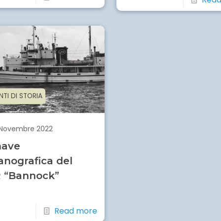
TI DI STORIA
 Novembre 2022
nave
anografica del
 “Bannock”
Read more